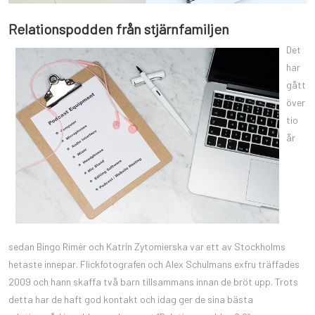
Relationspodden från stjärnfamiljen
Det
har
gått
över
tio
år
sedan Bingo Rimér och Katrin Zytomierska var ett av Stockholms
hetaste innepar. Flickfotografen och Alex Schulmans exfru träffades
2009 och hann skaffa två barn tillsammans innan de bröt upp. Trots
detta har de haft god kontakt och idag ger de sina bästa