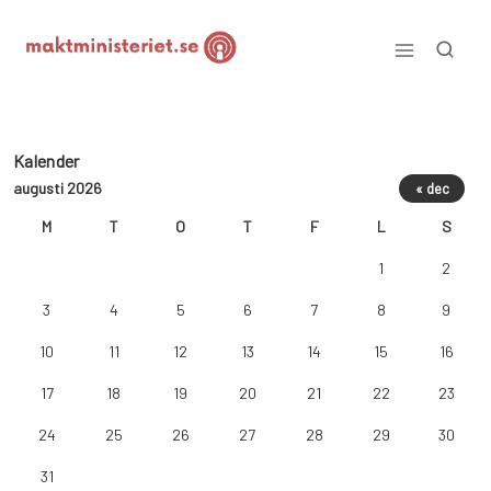
Skip
to
content
Maktministeriet.se
Kalender
augusti 2026
« dec
M
T
O
T
F
L
S
1
2
3
4
5
6
7
8
9
10
11
12
13
14
15
16
17
18
19
20
21
22
23
24
25
26
27
28
29
30
31