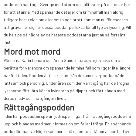
poddarna har tagit Sverige med storm och allt tyder på att de är här
för att stanna. Med spännande detaljer om kriminalfall man aldrig
tidigare hört talas om eller omtalade brott som man nu får chansen
att gräva ner sig i är dessa poddar perfekta för all typ av lyssning. Vill
du ha tips på några av de hetaste podcastarna just nu så fortsätt
läs!
Mord mot mord
Vännerna Karin Londré och Anna Sandell turas varje vecka om att
berätta för varandra om spännande kriminalfall som ligger lite längre
bakåt i tiden. Podden är till skillnad från dokumentärpoddar både
lättsam och personlig. Under åren som den varit igång har de trogna
lyssnarna fått lära känna kvinnorna på djupet och fått hänga med i
deras med- och motgångar i livet.
Rättegångspodden
I den här podcasten spelar ljudinspelningar från rättegångspoddarna
upp och blandas med mer information om fallet i fråga. En spännande
podd där man verkligen kommer in på djupet och får en annan bild av