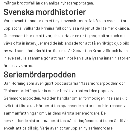
många brottsfall
än de vanliga nyhetsreportagen.
Svenska mordhistorier
Varje avsnitt handlar om ett nytt svenskt mordfall. Vissa avsnitt tar
upp stora, välkända kriminalfall och vissa väljer ut de lite mer okända.
Gemensamt har de att varje historia är en riktig nagelbitare och det
vävs ofta in intervjuer med de inblandade för att få en riktigt djup bild
av vad som hänt. Berättarrösten står Sebastian Krantz för och hans
inlevelsefulla stämma gör att man inte kan sluta lyssna innan historien
är helt avklarad.
Seriemördarpodden
Dan Hörning som även gjort podcastarna ”Massmördarpodden” och
”Palmemordet” spelar in och är berättarrösten i den populära
Seriemördarpodden. Vad den handlar om är förmodligen inte särskilt
svårt att lista ut. Här berättas spännande historier och intressanta
sammanfattningar om världens värsta seriemördare. De
nervkittlande historierna berättas på ett ingående sätt som ändå är
enkelt att ta till sig. Varje avsnitt tar upp en ny seriemördare.